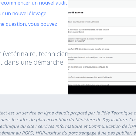
u recommencer un nouvel audit
ur un nouvel élevage
une question, vous pouvez
 (vétérinaire, technicien
audit dans une démarche
ect est un service en ligne d’audit proposé par le Pôle Technique 
P dans le cadre du plan écoantibio du Ministère de l’agriculture. C
technique du site : services Informatique et Communication de l’IFIP
ément au RGPD, l’IFIP-Institut du porc s’engage à ne pas publier, 