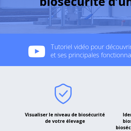
biosécurité d’u
Tutoriel vidéo pour découvrir 
et ses principales fonctionna
Visualiser le niveau de biosécurité
Ide
de votre élevage
bio
bioséc