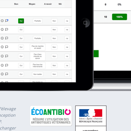
d’élevage
onception
.
échanger