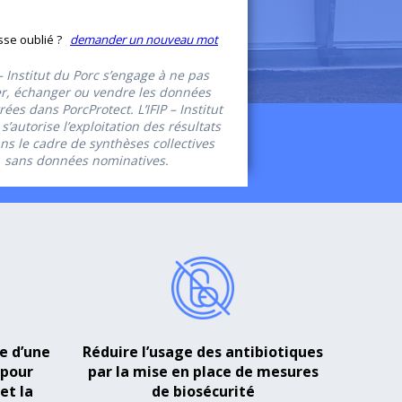
sse oublié ?
demander un nouveau mot
 – Institut du Porc s’engage à ne pas
er, échanger ou vendre les données
rées dans PorcProtect. L’IFIP – Institut
s’autorise l’exploitation des résultats
ns le cadre de synthèses collectives
sans données nominatives.
e d’une
Réduire l’usage des antibiotiques
 pour
par la mise en place de mesures
et la
de biosécurité