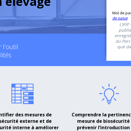
n élevage
Mot de pa
de passe
L’IFIP
publi
enregist
du Porc 
l'outil
que da
lités
ntifier des mesures de
Comprendre la pertinenc
sécurité externe et de
mesure de biosécurité
urité interne à améliorer
prévenir l’introduction 